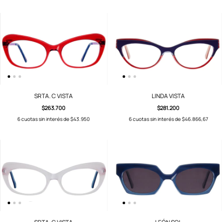
SRTA. C VISTA
LINDA VISTA
$263.700
$281.200
6
cuotas sin interés de
$43.950
6
cuotas sin interés de
$46.866,67