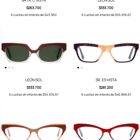
SRTA. C VISTA
LEÓN SOL
$263.700
$333.700
6
cuotas sin interés de
$43.950
6
cuotas sin interés de
$55.616,67
LEÓN SOL
SR. ES VISTA
$333.700
$281.200
6
cuotas sin interés de
$55.616,67
6
cuotas sin interés de
$46.866,67